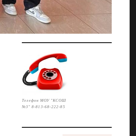
Телефон МОУ "КСОШ
№3" 8-813-68-222-85