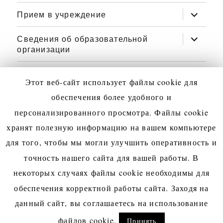
дочерне
Прием в учреждение
раскрыт
меню
дочерне
Сведения об образовательной
раскрыт
меню
организации
дочерне
меню
Классы
раскрыт
Этот веб-сайт использует файлы cookie для
дочерне
обеспечения более удобного и
меню
Меры
Библиотека
Правила
Организация
ТПМПК,
ВПР
Психолого-
Школьный
Безо
персонализированного просмотра. Файлы cookie
поддержки
внутреннего
обучения
ППк
педагогическая
спортивн
и
хранят полезную информацию на вашем компьютере
Безопасность
Министерство
ГИА-11
Предписания
Проект
Противодействие
Профориентаци
Воспитате
Поле
участников
распорядка
обучающихся
служба
клуб
здоро
дорожного
просвещения
500+
коррупции
работа
ссыл
для того, чтобы мы могли улучшить оперативность и
СВО
Добровольные
Введение
обучающихся
Информационная
с
Работа
ВсОШ.
ГИА-9
PISA
«Дружба»
Система
Школ
движения
РФ
точность нашего сайта для вашей работы. В
в
пожертвования
эффективного
безопасность
ОВЗ
с
Сириус
контроля
служ
ШОЦ
Театр
Медиацентр
Тестирование
Антитеррор
Ящик
Реализация
некоторых случаях файлы cookie необходимы для
сфере
контракта
одаренными
доступа и
прим
для
доверия
государственны
обеспечения корректной работы сайта. Заходя на
образования
детьми
иностранных
гарантий
Муниципальное общеобразовательное учреждение
данный сайт, вы соглашаетесь на использование
граждан
по
Сайт работает на WordPress
файлов cookie.
Принять