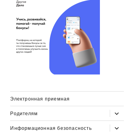
Электронная приемная
Родителям
раскрыт
дочерне
Информационная безопасность
раскрыт
меню