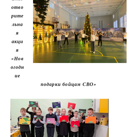
отво
рите
льна
я
акци
я
«Нов
огодн
ие
подарки бойцам СВО»