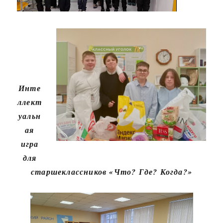
Инте
ллект
уальн
ая
игра
для
старшеклассников «Что? Где? Когда?»