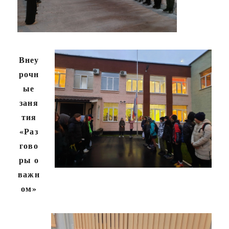
Внеу
рочн
ые
заня
тия
«Раз
гово
ры о
важн
ом»