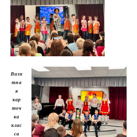
Визи
тна
я
кар
точ
ка
клас
са