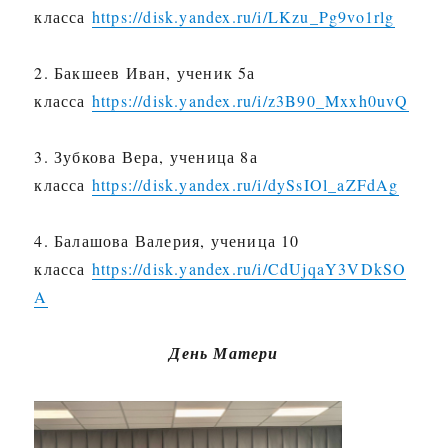
класса
https://disk.yandex.ru/i/LKzu_Pg9vo1rlg
2. Бакшеев Иван, ученик 5а
класса
https://disk.yandex.ru/i/z3B90_Mxxh0uvQ
3. Зубкова Вера, ученица 8а
класса
https://disk.yandex.ru/i/dySsIOl_aZFdAg
4. Балашова Валерия, ученица 10
класса
https://disk.yandex.ru/i/CdUjqaY3VDkSO
A
День Матери