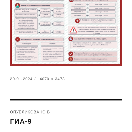
Опубликовано
29.01.2024
Полный
4070 × 3473
размер
Навигация
по
ОПУБЛИКОВАНО В
записям
ГИА-9