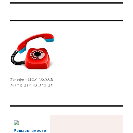
Телефон МОУ "КСОШ
№3" 8-813-68-222-85
Решаем вместе