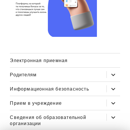
Электронная приемная
Родителям
раскрыт
дочерне
Информационная безопасность
раскрыт
меню
дочерне
Прием в учреждение
раскрыт
меню
дочерне
Сведения об образовательной
раскрыт
меню
организации
дочерне